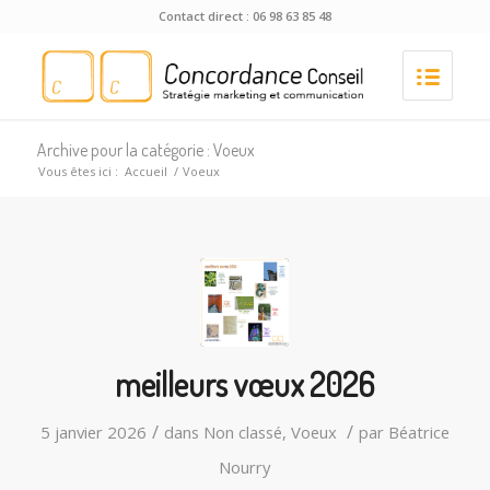
Contact direct : 06 98 63 85 48
Archive pour la catégorie : Voeux
Vous êtes ici :
Accueil
/
Voeux
meilleurs vœux 2026
/
/
5 janvier 2026
dans
Non classé
,
Voeux
par
Béatrice
Nourry