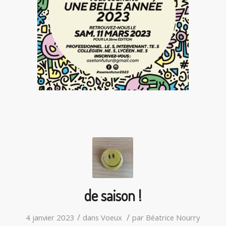
de saison !
/
/
4 janvier 2023
dans
Voeux
par
Béatrice Nourry