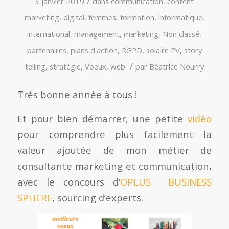
/
3 janvier 2019
dans
communication
,
content
marketing
,
digital
,
femmes
,
formation
,
informatique
,
international
,
management
,
marketing
,
Non classé
,
partenaires
,
plans d'action
,
RGPD
,
solaire PV
,
story
/
telling
,
stratégie
,
Voeux
,
web
par
Béatrice Nourry
Très bonne année à tous !
Et pour bien démarrer, une petite
vidéo
pour comprendre plus facilement la
valeur ajoutée de mon métier de
consultante marketing et communication,
avec le concours d’
OPLUS BUSINESS
SPHERE
, sourcing d’experts.