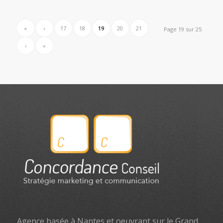
«
‹
17
18
19
20
21
Page 19 sur 25
›
»
Agence basée à Nantes et oeuvrant sur le Grand