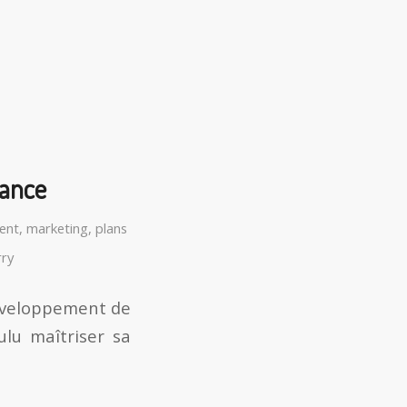
sance
ent
,
marketing
,
plans
rry
développement de
lu maîtriser sa