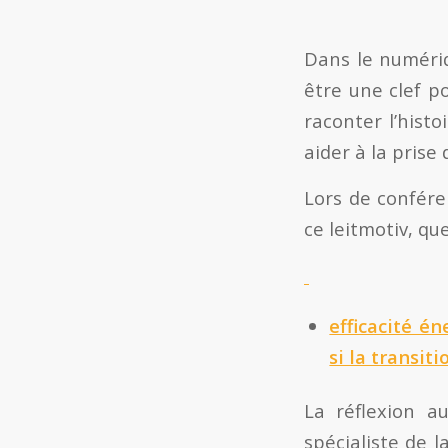
Dans le numériq
être une clef po
raconter l’hist
aider à la prise 
Lors de confér
ce leitmotiv, que
efficacité é
si la transit
La réflexion a
spécialiste de l