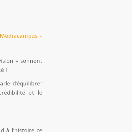
– Mediacampus –
vision » sonnent
é !
arle d’équilibrer
édibilité et le
d à l’histoire ce