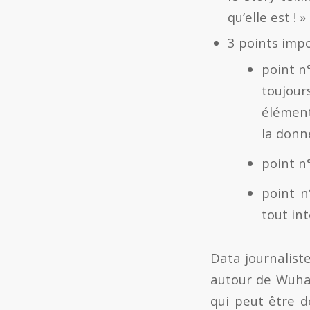
qu’elle est ! »
3 points impo
point n°
toujour
élément
la donn
point n
point n
tout int
Data journalist
autour de Wuhan
qui peut être d