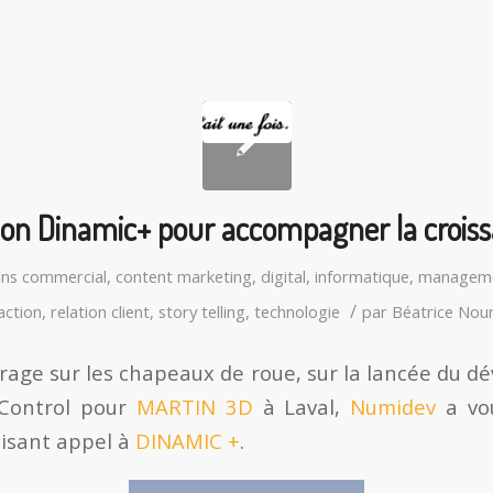
ion Dinamic+ pour accompagner la crois
ans
commercial
,
content marketing
,
digital
,
informatique
,
managem
/
action
,
relation client
,
story telling
,
technologie
par
Béatrice Nou
age sur les chapeaux de roue, sur la lancée du 
bControl pour
MARTIN 3D
à Laval,
Numidev
a vou
aisant appel à
DINAMIC +
.