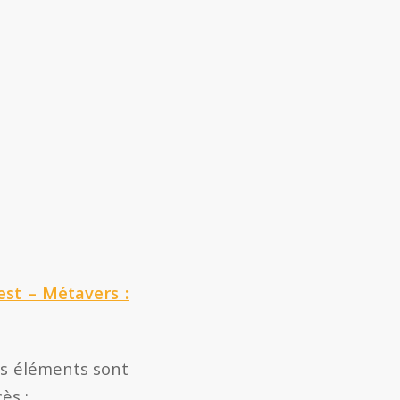
est – Métavers :
ns éléments sont
ès :