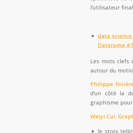
l’utilisateur fin
data science
Datarama #7 
Les mots clefs 
autour du motio
Philippe Rivièr
d’un côté la d
graphisme pour 
Weiyi Cai, Grap
le story tell