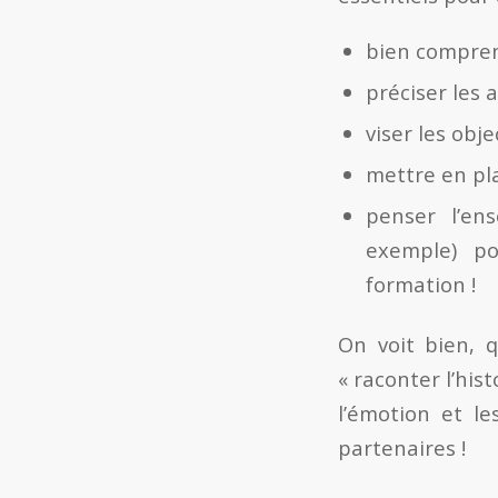
bien compren
préciser les 
viser les obj
mettre en pl
penser l’ens
exemple) po
formation !
On voit bien, q
« raconter l’his
l’émotion et le
partenaires !