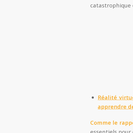
catastrophique d
Réalité virt
apprendre de
Comme le rappe
essentiels pour q