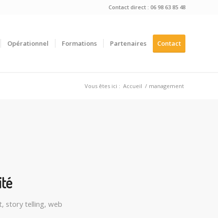
Contact direct : 06 98 63 85 48
Opérationnel
Formations
Partenaires
Contact
Vous êtes ici :
Accueil
/
management
ité
t
,
story telling
,
web