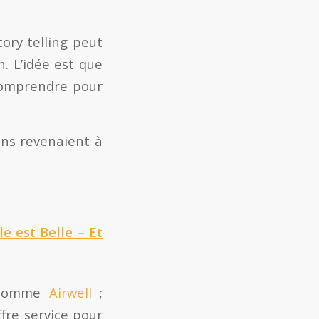
ory telling peut
n. L’idée est que
 comprendre pour
oins revenaient à
le est Belle –
Et
 (comme
Airwell
;
ffre service pour