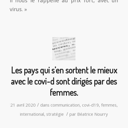
Il nous le rappelle au prix fort, avec un
virus. »
Les pays qui s’en sortent le mieux
avec le covi-d sont dirigés par des
femmes.
/
21 avril 2020
dans
communication
,
covi-d19
,
femmes
,
/
international
,
stratégie
par
Béatrice Nourry