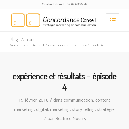
Contact direct : 06 98 63 85 48
Blog - A la une
Vous êtes ici :
Accueil
/
expérience et résultats – épisode 4
expérience et résultats – épisode
4
/
19 février 2018
dans
communication
,
content
marketing
,
digital
,
marketing
,
story telling
,
stratégie
/
par
Béatrice Nourry