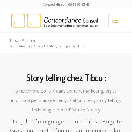
Contact direct : 06 98 63 85 48
Blog - A la une
Vous êtes ici :
Accueil
/
Story telling chez Tibco :
Story telling chez Tibco :
/
13 novembre 2019
dans
content marketing
,
digital
,
informatique
,
management
,
relation client
,
story telling
,
/
technologie
par
Béatrice Nourry
Un joli témoignage d’une Tib’s, Brigitte
Gras, qui met l’équipe au premier plan