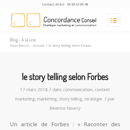
Contact direct : 06 98 63 85 48
Blog - A la une
Vous êtes ici :
Accueil
/
le story telling selon Forbes
le story telling selon Forbes
/
17 mars 2018
dans
communication
,
content
/
marketing
,
marketing
,
story telling
,
stratégie
par
Béatrice Nourry
Un article de Forbes : « Raconter des