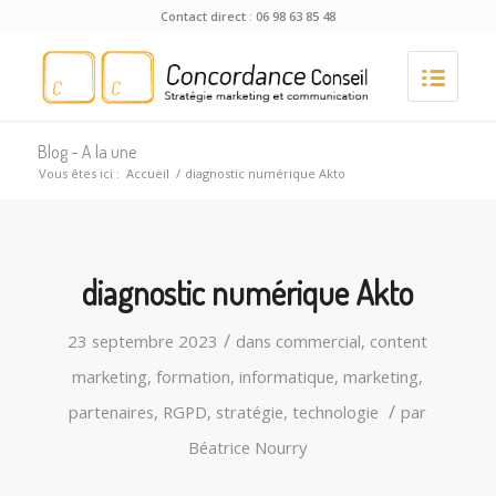
Contact direct : 06 98 63 85 48
Blog - A la une
Vous êtes ici :
Accueil
/
diagnostic numérique Akto
diagnostic numérique Akto
/
23 septembre 2023
dans
commercial
,
content
marketing
,
formation
,
informatique
,
marketing
,
/
partenaires
,
RGPD
,
stratégie
,
technologie
par
Béatrice Nourry